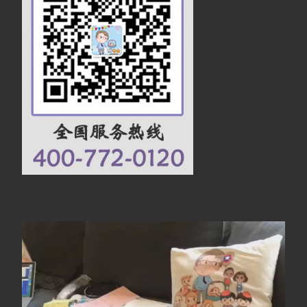
视
频
播
放
器