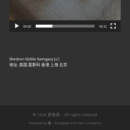
00:00
00:11
Shedoor Globle Surrogacy LLC
地址: 美国 莫斯科 香港 上海 北京
© 2026
胖爸爸
– All rights reserved
Powered by
– Designed with the
Customizr