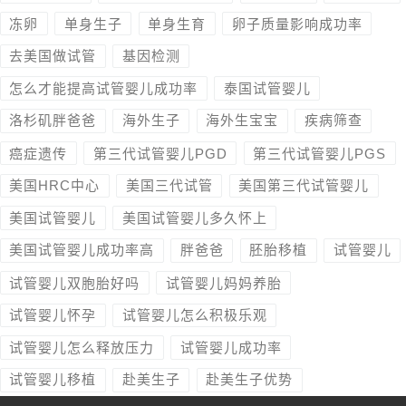
冻卵
单身生子
单身生育
卵子质量影响成功率
去美国做试管
基因检测
怎么才能提高试管婴儿成功率
泰国试管婴儿
洛杉矶胖爸爸
海外生子
海外生宝宝
疾病筛查
癌症遗传
第三代试管婴儿PGD
第三代试管婴儿PGS
美国HRC中心
美国三代试管
美国第三代试管婴儿
美国试管婴儿
美国试管婴儿多久怀上
美国试管婴儿成功率高
胖爸爸
胚胎移植
试管婴儿
试管婴儿双胞胎好吗
试管婴儿妈妈养胎
试管婴儿怀孕
试管婴儿怎么积极乐观
试管婴儿怎么释放压力
试管婴儿成功率
试管婴儿移植
赴美生子
赴美生子优势