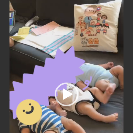
频
播
放
器