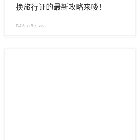
换旅行证的最新攻略来喽！
已发表
11月 5, 2020
胖爸爸美国试管婴儿专家昨天从央视新闻得到消息：专家建议
新冠肺炎愈后3个月再考虑生育！近来还有一些研究认为，新
冠病毒理论上可能会影响生殖系统。对于生育力有影响的患
者，美国第三代试管婴儿PGS技术可筛检出100余种异常染色
体，能更高效、准确的达到优生优育。除了新冠肺炎的影响，
一般在备孕前，夫妻双方也是要进行孕前检查的