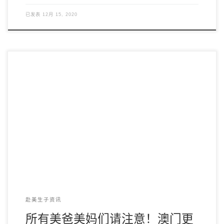
已发表
12月 15, 2020
今年因为疫情影响，全世界各个国家出入境政策都发生了很大
的变化。 对于美宝家庭，直接影响就是出境换旅行 […]
赴美生子资讯
所有美爸美妈们请注意！澳门更