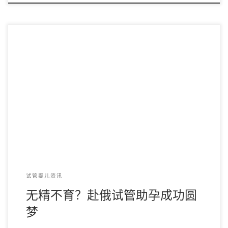
男性在进行精液常规检查之后，若未能发现精子，临床就将这
种情况称之为无精症。虽然无精症在普通人群发病率 […]
试管婴儿资讯
无精不育？赴俄试管助孕成功圆
梦