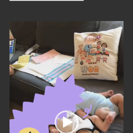
视
频
播
放
器