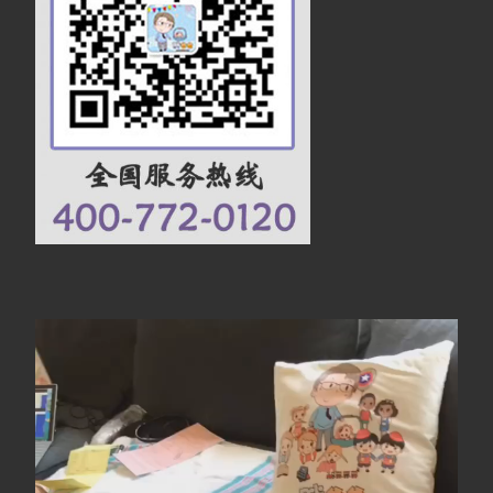
视
频
播
放
器