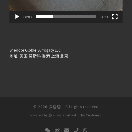
00:00
00:11
Shedoor Globle Surrogacy LLC
地址: 美国 莫斯科 香港 上海 北京
© 2026
胖爸爸
– All rights reserved
Powered by
– Designed with the
Customizr