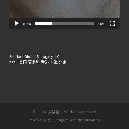
00:00
00:11
Shedoor Globle Surrogacy LLC
地址: 美国 莫斯科 香港 上海 北京
© 2026
胖爸爸
– All rights reserved
Powered by
– Designed with the
Customizr