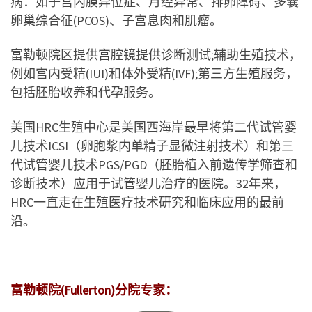
病：如子宫内膜异位症、月经异常、排卵障碍、多囊
卵巢综合征(PCOS)、子宫息肉和肌瘤。
富勒顿院区提供宫腔镜提供诊断测试;辅助生殖技术，
例如宫内受精(IUI)和体外受精(IVF);第三方生殖服务，
包括胚胎收养和代孕服务。
美国HRC生殖中心是美国西海岸最早将第二代试管婴
儿技术ICSI（卵胞浆内单精子显微注射技术）和第三
代试管婴儿技术PGS/PGD（胚胎植入前遗传学筛查和
诊断技术）应用于试管婴儿治疗的医院。32年来，
HRC一直走在生殖医疗技术研究和临床应用的最前
沿。
富勒顿院(Fullerton)分院专家：