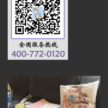
视
频
播
放
器