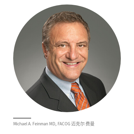
Michael A. Feinman MD, FACOG 迈克尔·费曼