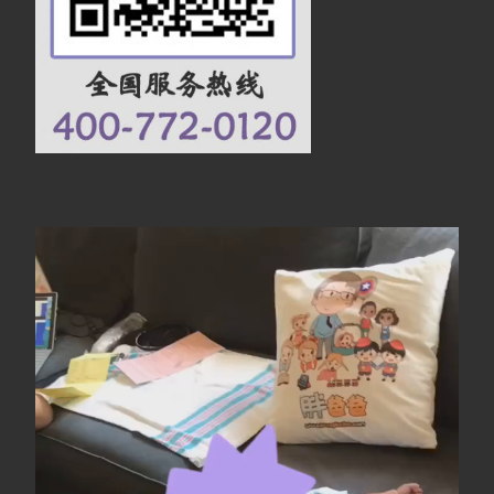
视
频
播
放
器